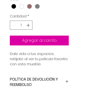
Cantidad
*
Agregar al carrito
Dale vida a tus espacios, 
relájate al ver tu película favorita 
con este mueble
POLÍTICA DE DEVOLUCIÓN Y
REEMBOLSO
Soy una política de devolución y 
INFORMACIÓN DEL ENVÍO
reembolso. Una oportunidad 
ideal para explicarles a tus 
Envío gratis en Quetzaltenango 
clientes qué hacer en caso de 